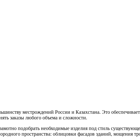
ольшинству местрождений России и Казахстана. Это обеспечивае
ять заказы любого объема и сложности.
мотно подобрать необходимые изделия под стиль существующего
агородного пространства: облицовки фасадов зданий, мощения т