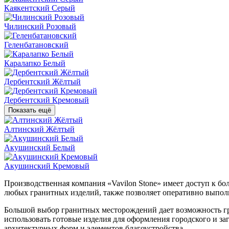
Каякентский Серый
Чилинский Розовый
Геленбатановский
Каралапко Белый
Дербентский Жёлтый
Дербентский Кремовый
Показать ещё
Алтинский Жёлтый
Акушинский Белый
Акушинский Кремовый
Производственная компания «Vavilon Stone» имеет доступ к б
любых гранитных изделий, также позволяет оперативно выполн
Большой выбор гранитных месторождений дает возможность гра
использовать готовые изделия для оформления городского и з
архитектурных форм и элементов благоустройства.