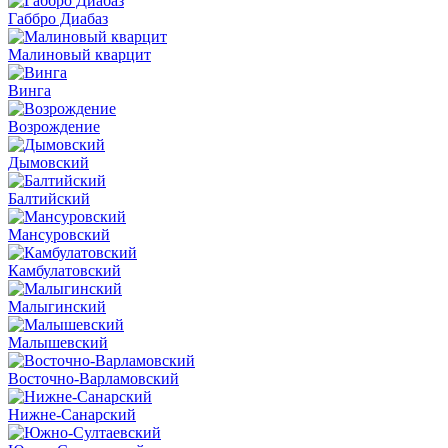
Габбро Диабаз
Малиновый кварцит
Винга
Возрождение
Дымовский
Балтийский
Мансуровский
Камбулатовский
Малыгинский
Малышевский
Восточно-Варламовский
Нижне-Санарский