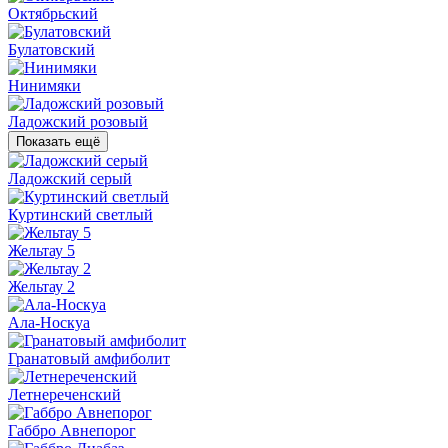
Октябрьский
Булатовский
Нинимяки
Ладожский розовый
Показать ещё
Ладожский серый
Куртинский светлый
Жельтау 5
Жельтау 2
Ала-Носкуа
Гранатовый амфиболит
Летнереченский
Габбро Авнепорог