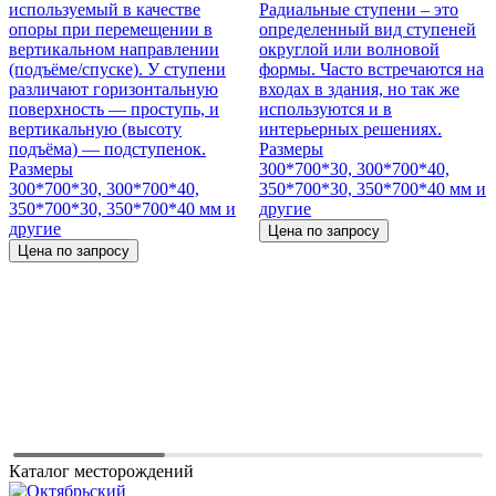
используемый в качестве
Радиальные ступени – это
опоры при перемещении в
определенный вид ступеней
вертикальном направлении
округлой или волновой
(подъёме/спуске). У ступени
формы. Часто встречаются на
различают горизонтальную
входах в здания, но так же
поверхность — проступь, и
используются и в
вертикальную (высоту
интерьерных решениях.
подъёма) — подступенок.
Размеры
Размеры
300*700*30, 300*700*40,
300*700*30, 300*700*40,
350*700*30, 350*700*40 мм и
350*700*30, 350*700*40 мм и
другие
другие
Цена по запросу
Цена по запросу
Каталог месторождений